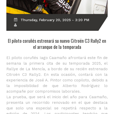
Thursday, February 20, 2025 - 3:20 PM
El piloto coruñés estrenará su nuevo Citroën C3 Rally2 en
el arranque de la temporada
El piloto coruñés Iago Caamaño afrontará este fin de
semana la primera cita de su temporada 2025, el
Rallye de La Mencía, a bordo de su recién estrenado
Citroën C3 Rally2. En esta ocasión, contará con la
experiencia de José A. Pintor como copiloto, debido a
la imposibilidad de que Alberto Rodríguez lo
acompañe por compromisos laborales.
La prueba, que será el inicio del año para Caamaño,
presenta un recorrido renovado en el que destaca
que solo una especial se repetirá respecto a la
edición de 2024. Los participantes tendrán que