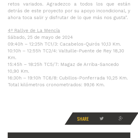
retos variados. Agradezco a todos los que están
detrás de este proyecto por su apoyo incondicional, y
ahora toca salir y disfrutar de lo que más nos gusta".
4º Rallye de La Mencía
Sábado, 25 de mayo de 2024
09:40h – 12:25h TC1/3: Cacabelos-Quirós 10,13 Km.
10:10h – 12:55h TC2/4: Valtuille-Puente de Rey 18,30
Km.
15:45h – 18:25h TC5/7: Magaz de Arriba-Sancedo
10,90 Km.
16:30h – 19:10h TC6/8: Cubillos-Ponferrada 10,25 Km.
Total kilómetros cronometrados: 99,16 Km.
SHARE