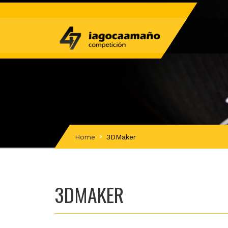
Home
3DMaker
3DMAKER