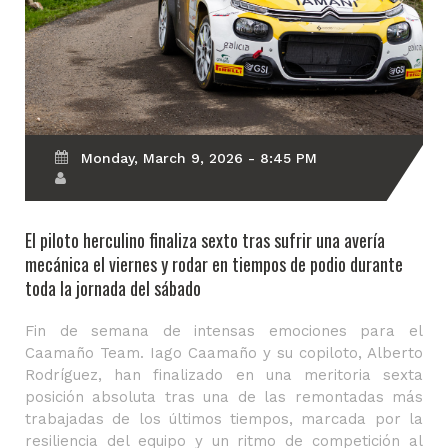
Monday, March 9, 2026 - 8:45 PM
El piloto herculino finaliza sexto tras sufrir una avería
mecánica el viernes y rodar en tiempos de podio durante
toda la jornada del sábado
Fin de semana de intensas emociones para el
Caamaño Team. Iago Caamaño y su copiloto, Alberto
Rodríguez, han finalizado en una meritoria sexta
posición absoluta tras una de las remontadas más
trabajadas de los últimos tiempos, marcada por la
resiliencia del equipo y un ritmo de competición al