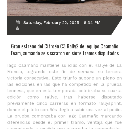
Saturday, February 22, 2025 - 8:34 PM
Gran estreno del Citroën C3 Rally2 del equipo Caamaño
Team, sumando seis scratch en siete tramos disputados
Iago Caamaño mantiene su idilio con el Rallye de La
Mencía, logrando este fin de semana su tercera
victoria consecutiva. Este triunfo supone un pleno en
las ediciones en las que ha competido en la prueba
leonesa, que en esta temporada celebraba su cuarta
edición como rallye, tras haberse disputado
previamente cinco carreras en formato rallysprint,
donde el piloto coruñés llegó a subir una vez al podio.
La prueba comenzaba con Iago Caamaño marcando
diferencias desde el primer tramo, ventaja que fue
aumentando a medida que avanzaba la competición.