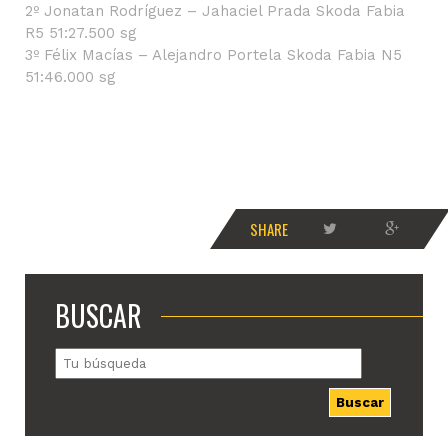
2º Jonatan Rodríguez – Jahaciel Prada Skoda Fabia
R5 51:27.500 sg
3º Félix Macías – Alejandro Portela Skoda Fabia N5
51:46.000 sg
SHARE
BUSCAR
Buscar